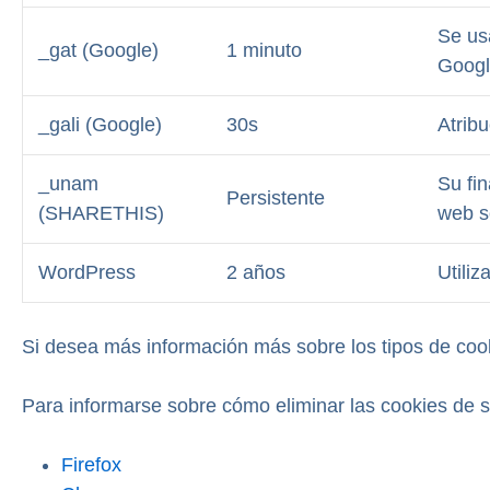
Se us
_gat (Google)
1 minuto
Googl
_gali (Google)
30s
Atrib
_unam
Su fi
Persistente
(SHARETHIS)
web so
WordPress
2 años
Utili
Si desea más información más sobre los tipos de coo
Para informarse sobre cómo eliminar las cookies de s
Firefox