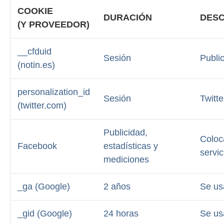
COOKIE
DURACIÓN
DESC
(Y PROVEEDOR)
__cfduid
Sesión
Publi
(notin.es)
personalization_id
Sesión
Twitte
(twitter.com)
Publicidad,
Coloca
Facebook
estadísticas y
servic
mediciones
_ga (Google)
2 años
Se usa
_gid (Google)
24 horas
Se usa